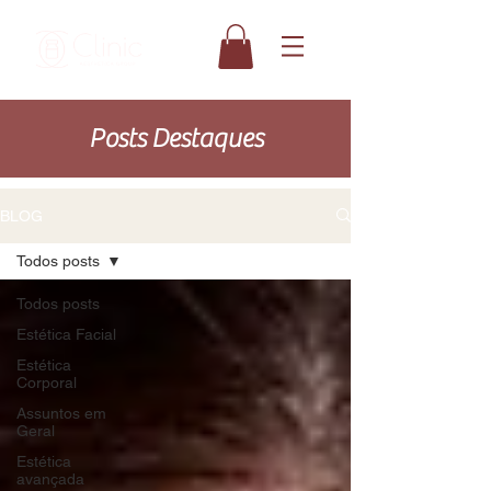
Posts Destaques
BLOG
Todos posts
Todos posts
Estética Facial
Estética
Corporal
Assuntos em
Geral
Estética
avançada