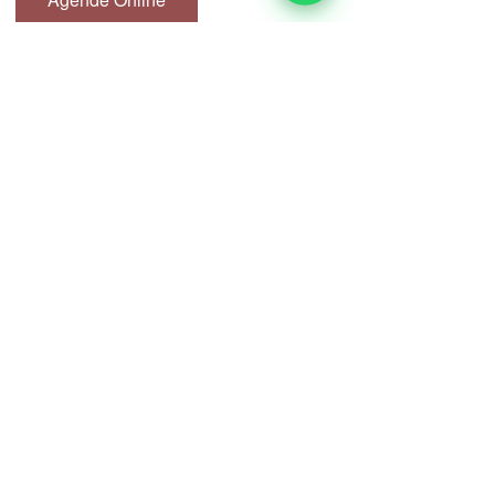
Clinica de Estética avançada em São 
Paulo - Centro
Responsável técnico: Dra Alline Ortiz CRBM 
67415 -  Biomédica Esteta
Peelings
Peeling de diamante
Peeling de cristal
Estética Facial