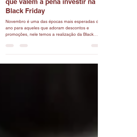
Os 5 melhores procedimentos
que valem a pena investir na
Black Friday
Novembro é uma das épocas mais esperadas do
ano para aqueles que adoram descontos e
promoções, nele temos a realização da Black
Friday , tradição americana onde diversos
estabelecimentos dão grandes descontos em
seus produtos e serviços. E é claro que nossos
queridos procedimentos estéticos entrarão na
maior promoção do ano, onde todos querem se
preparar para as o verão e as festas de final de
ano. Mas então quais seriam os 5 procedimentos
que vale a pena investir nessa épo