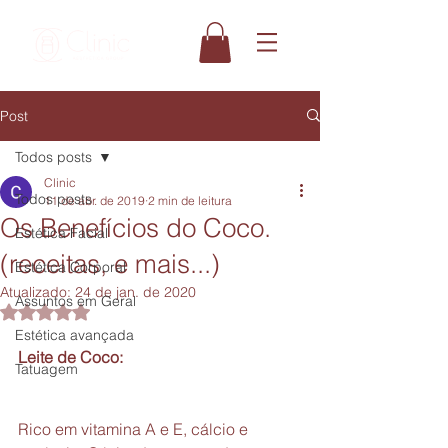
Post
Todos posts
Clinic
Todos posts
11 de abr. de 2019
2 min de leitura
Os Benefícios do Coco.
Estética Facial
(receitas, e mais...)
Estética Corporal
Atualizado:
24 de jan. de 2020
Assuntos em Geral
Avaliado com NaN de 5 estrelas.
Estética avançada
Leite de Coco:
Tatuagem
Rico em vitamina A e E, cálcio e 