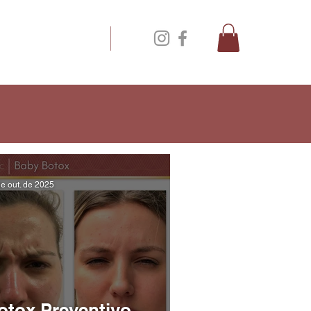
NTATO
BLOG
e out. de 2025
otox Preventivo