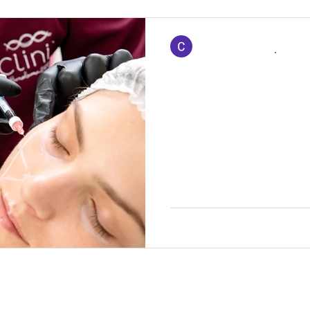
Clinic
19 de abr. de 2021
4 min d
Preenchimento 
entenda sobre
facial
Entenda sobre os procedim
harmonização e saiba como t
 81 D