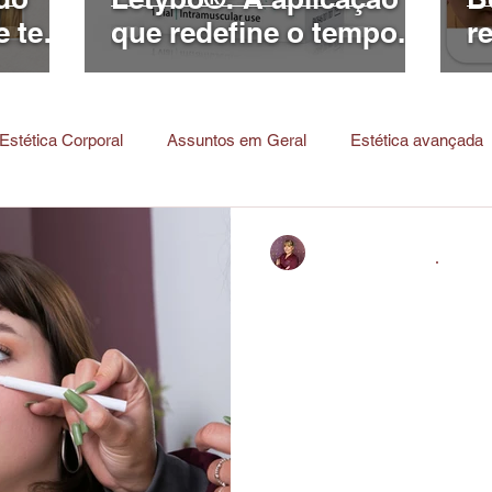
e ter
que redefine o tempo.
r
 do
Estética Corporal
Assuntos em Geral
Estética avançada
Dra. Vânia Cruz
21 de jun. de 2021
4 min d
OLHEIRAS, en
causas e conh
melhores trat
Sejam marrons, avermelhada
você provavelmente culpa o 
estresse e a TPM pelas suas