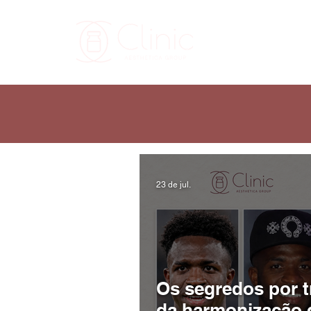
CLINIC
SO
23 de jul.
Os segredos por t
da harmonização 