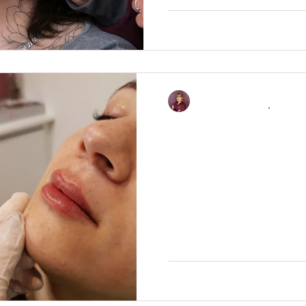
que esses são apenas fato
condição que você já tem pr
Dra. Vânia Cruz
6 de mai. de 2021
4 min de
Preenchimento
ácido hialurôn
tudo sobre o 
Saiba como funciona, quanto
médio, riscos e benefícios