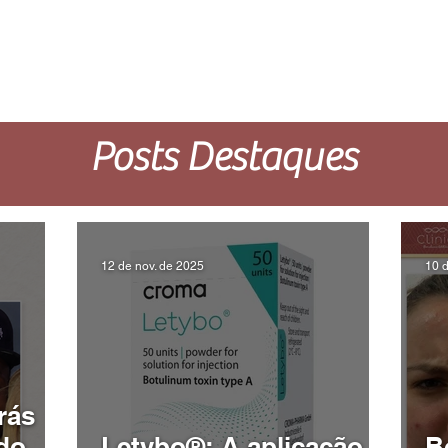
BRE NÓS
MENU
AGENDAMENTO ONLINE
CO
Posts Destaques
12 de nov. de 2025
10 d
rás
do
Letybo®: A aplicação
B