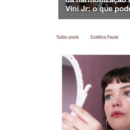
Vini Jr: o que pod
mudado no rosto
jogador?
Todos posts
Estética Facial