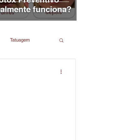
ealmente funciona?
Tatuagem
e leitura
tenda suas
eça os
amentos
s, roxas ou até azuladas,
cansaço, a falta de sono, o
 olheiras, mas a verdade é