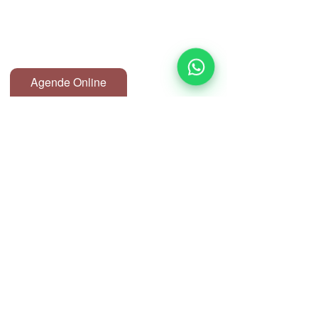
Agende Online
Clinica de Estética avançada em São 
Paulo - Centro
Responsável técnico: Dra Alline Ortiz CRBM 
67415 -  Biomédica Esteta
Endereço: