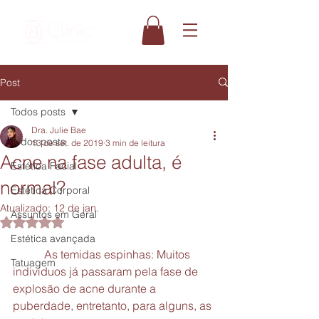
Post
Todos posts
Dra. Julie Bae
Todos posts
13 de set. de 2019
3 min de leitura
Acne na fase adulta, é
Estética Facial
normal?
Estética Corporal
Atualizado:
12 de jan.
Assuntos em Geral
Avaliado com NaN de 5 estrelas.
Estética avançada
           As temidas espinhas: Muitos 
Tatuagem
indivíduos já passaram pela fase de 
explosão de acne durante a 
puberdade, entretanto, para alguns, as 