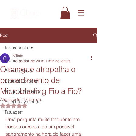
Post
Todos posts
Clinic
Todos posts
16 de out. de 2018
1 min de leitura
O sangue atrapalha o
Estética Facial
procedimento de
Estética Corporal
Microblading Fio a Fio?
Assuntos em Geral
Atualizado:
13 de jan.
Estética avançada
Avaliado com NaN de 5 estrelas.
Tatuagem
Uma pergunta muito frequente em 
nossos cursos é se um possível 
sangramento na hora de fazer uma 