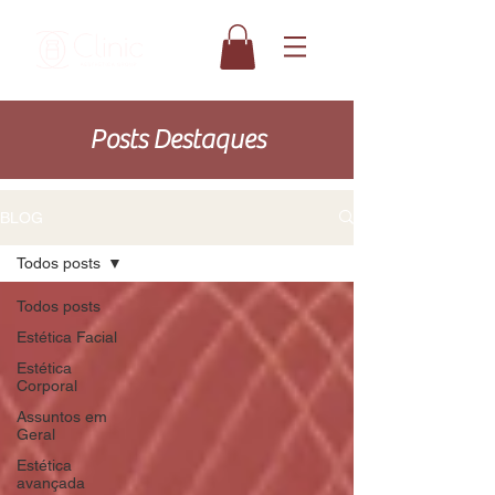
Posts Destaques
BLOG
Todos posts
Todos posts
Estética Facial
Estética
Corporal
Assuntos em
Geral
Estética
avançada