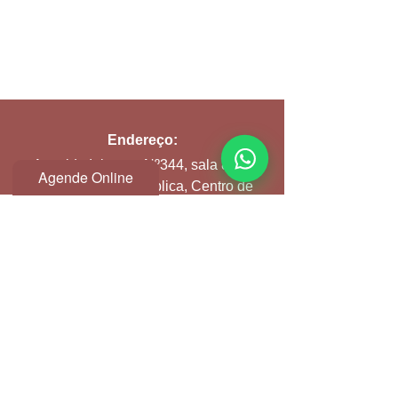
Endereço:
Avenida Ipiranga Nº344, sala 81 D
Agende Online
Edifício Itália, República, Centro de
São Paulo
Seg a Sex:
9h às 21h
Email:
atendimento@clinicspa.com.br
Contato Clínica: