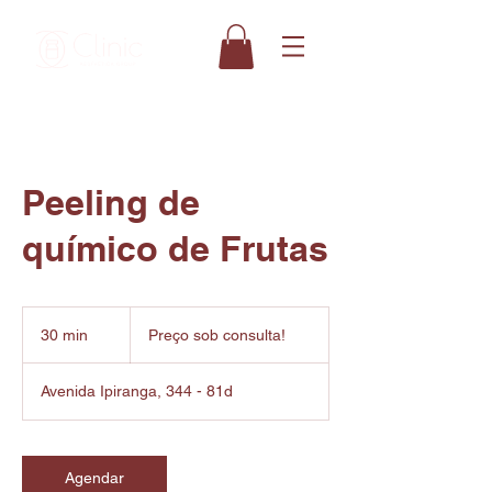
Peeling de
químico de Frutas
Preço
sob
30 min
3
Preço sob consulta!
consulta!
0
m
Avenida Ipiranga, 344 - 81d
i
n
Agendar