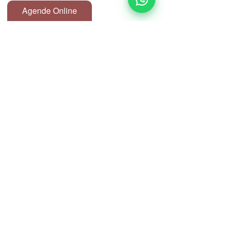
Agende Online
Endereço:
Avenida Ipiranga Nº344, sala 81 D
Edifício Itália, República, Centro de
São Paulo
Seg a Sex:
9h às 21h
Email:
atendimento@clinicspa.com.br
Contato Clínica:
(11) 3257-4391
(11) 97346-9977