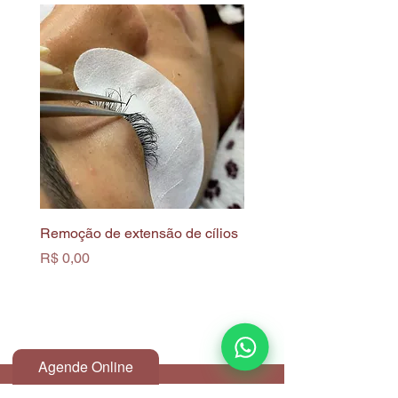
Remoção de extensão de cílios
Limpeza de Pele Profun
Biofotônica
Preço
R$ 0,00
Preço
R$ 0,00
Agende Online