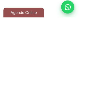
Agende Online
Endereço:
Avenida Ipiranga Nº344, sala 81 D
Edifício Itália, República, Centro de
São Paulo
Seg a Sex:
9h às 21h
Email:
atendimento@clinicspa.com.br
Contato Clínica:
(11) 3257-4391