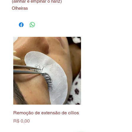
(alinhar e empinar o nariz)
Olheiras
Remoção de extensão de cílios
Limpeza de Pele Profun
Biofotônica
Preço
R$ 0,00
Preço
R$ 0,00