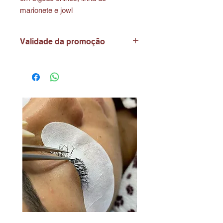
marionete e jowl
Validade da promoção
Validade de uso: três (3) meses após
a compra.