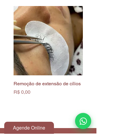
Remoção de extensão de cílios
Limpeza de Pele Profun
Biofotônica
Preço
R$ 0,00
Preço
R$ 0,00
Agende Online