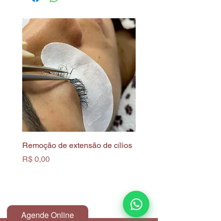
Remoção de extensão de cílios
Limpeza de Pele Profun
Biofotônica
Preço
R$ 0,00
Preço
R$ 0,00
Agende Online