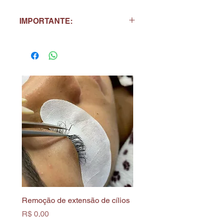
IMPORTANTE:
Válido até durarem os estoques!
Remoção de extensão de cílios
Limpeza de Pele Profun
Biofotônica
Preço
R$ 0,00