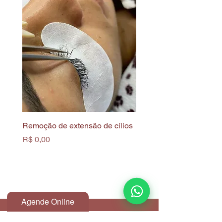
Remoção de extensão de cílios
Limpeza de Pele Profun
Biofotônica
Preço
R$ 0,00
Preço
R$ 0,00
Agende Online
Endereço: