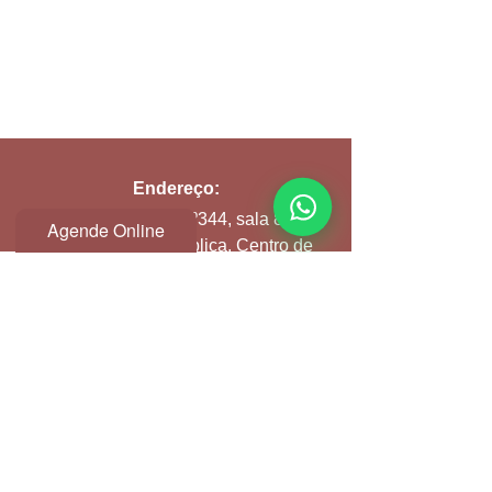
Endereço:
Avenida Ipiranga Nº344, sala 81 D
Agende Online
Edifício Itália, República, Centro de
São Paulo
Seg a Sex:
9h às 21h
Email:
atendimento@clinicspa.com.br
Contato Clínica: