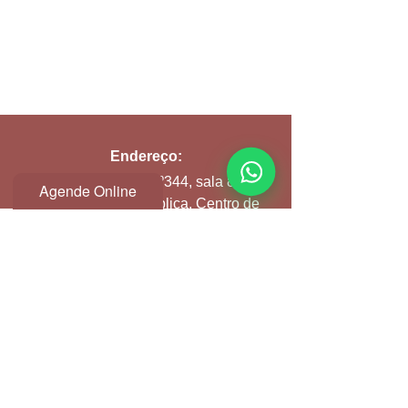
Endereço:
Avenida Ipiranga Nº344, sala 81 D
Agende Online
Edifício Itália, República, Centro de
São Paulo
Seg a Sex:
9h às 21h
Email:
atendimento@clinicspa.com.br
Contato Clínica: