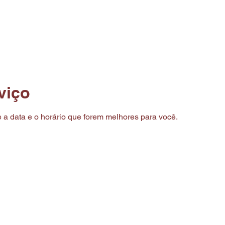
BRE NÓS
MENU
AGENDAMENTO ONLINE
CO
viço
 a data e o horário que forem melhores para você.