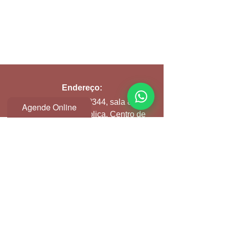
Endereço:
Avenida Ipiranga Nº344, sala 81 D
Agende Online
Edifício Itália, República, Centro de
São Paulo
Seg a Sex:
9h às 21h
Email:
atendimento@clinicspa.com.br
Contato Clínica: